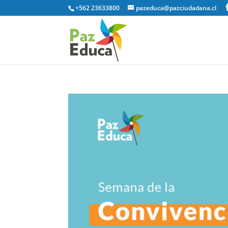
+562 23633800
pazeduca@pazciudadana.cl