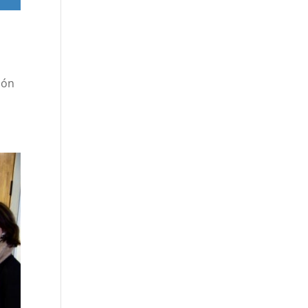
n
ión