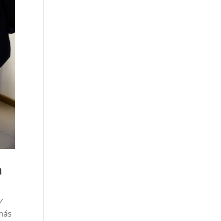
a
z
 más