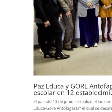
Paz Educa y GORE Antofag
escolar en 12 establecim
El pasado 13 de junio se realizó el lanza
Educa-Gore Antofagasta” el cual se desarr