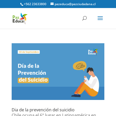
+562 23633800
pazeduca@pazciudadana.cl
Dia de la prevención del suicidio
Chile ocupa el 6° lugar en Latinoamérica en