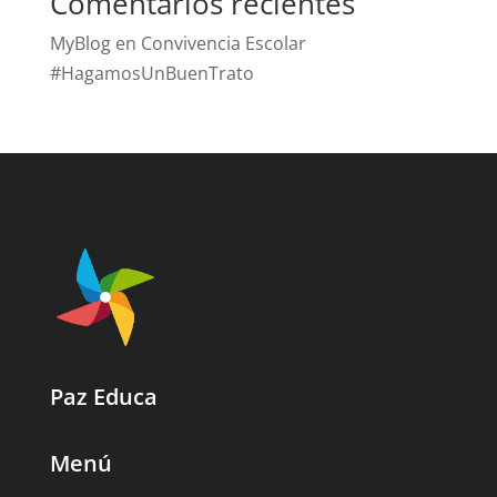
Comentarios recientes
MyBlog
en
Convivencia Escolar
#HagamosUnBuenTrato
Paz Educa
Menú