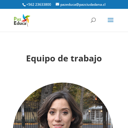
+562 23633800
pazeduca@pazciudadana.cl
Equipo de trabajo