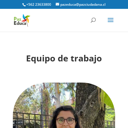
+562 23633800
pazeduca@pazciudadana.cl
Equipo de trabajo