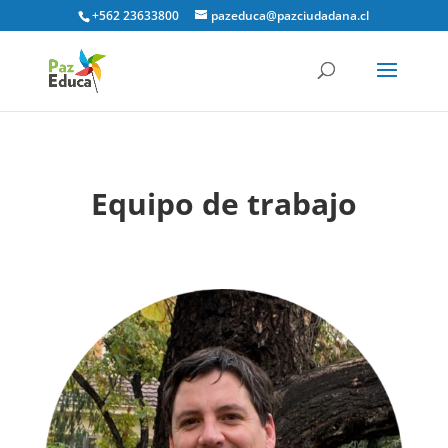
+562 23633800
pazeduca@pazciudadana.cl
Equipo de trabajo